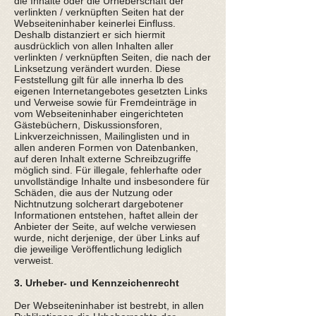
die Inhalte oder die Urheberschaft der
verlinkten / verknüpften Seiten hat der
Webseiteninhaber keinerlei Einfluss.
Deshalb distanziert er sich hiermit
ausdrücklich von allen Inhalten aller
verlinkten / verknüpften Seiten, die nach der
Linksetzung verändert wurden. Diese
Feststellung gilt für alle innerha lb des
eigenen Internetangebotes gesetzten Links
und Verweise sowie für Fremdeinträge in
vom Webseiteninhaber eingerichteten
Gästebüchern, Diskussionsforen,
Linkverzeichnissen, Mailinglisten und in
allen anderen Formen von Datenbanken,
auf deren Inhalt externe Schreibzugriffe
möglich sind. Für illegale, fehlerhafte oder
unvollständige Inhalte und insbesondere für
Schäden, die aus der Nutzung oder
Nichtnutzung solcherart dargebotener
Informationen entstehen, haftet allein der
Anbieter der Seite, auf welche verwiesen
wurde, nicht derjenige, der über Links auf
die jeweilige Veröffentlichung lediglich
verweist.
3. Urheber- und Kennzeichenrecht
Der Webseiteninhaber ist bestrebt, in allen