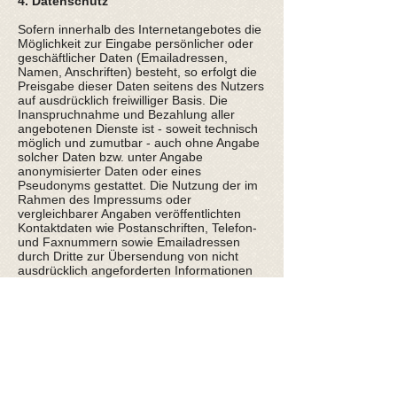
4. Datenschutz
Sofern innerhalb des Internetangebotes die
Möglichkeit zur Eingabe persönlicher oder
geschäftlicher Daten (Emailadressen,
Namen, Anschriften) besteht, so erfolgt die
Preisgabe dieser Daten seitens des Nutzers
auf ausdrücklich freiwilliger Basis. Die
Inanspruchnahme und Bezahlung aller
angebotenen Dienste ist - soweit technisch
möglich und zumutbar - auch ohne Angabe
solcher Daten bzw. unter Angabe
anonymisierter Daten oder eines
Pseudonyms gestattet. Die Nutzung der im
Rahmen des Impressums oder
vergleichbarer Angaben veröffentlichten
Kontaktdaten wie Postanschriften, Telefon-
und Faxnummern sowie Emailadressen
durch Dritte zur Übersendung von nicht
ausdrücklich angeforderten Informationen
ist nicht gestattet. Rechtliche Schritte gegen
die Versender von sogenannten Spam-
Mails bei Verstößen gegen dieses Verbot
sind ausdrücklich vorbehalten.