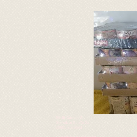
Misfit-Cats e. V.
Gleiwitzer Straße 2a
33605 Bielefeld