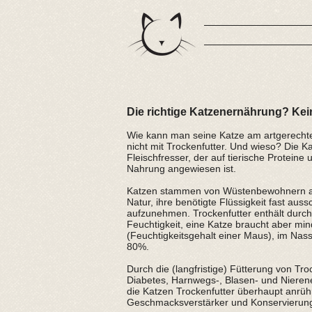
Die richtige Katzenernährung? Kein
Wie kann man seine Katze am artgerechte
nicht mit Trockenfutter. Und wieso? Die Kat
Fleischfresser, der auf tierische Proteine u
Nahrung angewiesen ist.
Katzen stammen von Wüstenbewohnern ab, 
Natur, ihre benötigte Flüssigkeit fast aus
aufzunehmen. Trockenfutter enthält durch
Feuchtigkeit, eine Katze braucht aber m
(Feuchtigkeitsgehalt einer Maus), im Nassf
80%.
Durch die (langfristige) Fütterung von Tr
Diabetes, Harnwegs-, Blasen- und Nieren
die Katzen Trockenfutter überhaupt anrühr
Geschmacksverstärker und Konservierungs