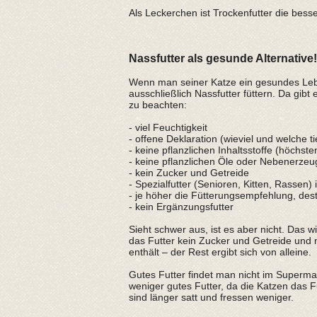
Als Leckerchen ist Trockenfutter die bess
Nassfutter als gesunde Alternative!
Wenn man seiner Katze ein gesundes Lebe
ausschließlich Nassfutter füttern. Da gibt
zu beachten:
- viel Feuchtigkeit
- offene Deklaration (wieviel und welche 
- keine pflanzlichen Inhaltsstoffe (höchste
- keine pflanzlichen Öle oder Nebenerzeu
- kein Zucker und Getreide
- Spezialfutter (Senioren, Kitten, Rassen) 
- je höher die Fütterungsempfehlung, des
- kein Ergänzungsfutter
Sieht schwer aus, ist es aber nicht. Das wic
das Futter kein Zucker und Getreide und
enthält – der Rest ergibt sich von alleine.
Gutes Futter findet man nicht im Supermar
weniger gutes Futter, da die Katzen das F
sind länger satt und fressen weniger.