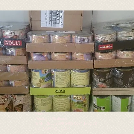
Konten
Deutsche Skatbank
IBAN: DE65 8306 5408 0004 1762 78
BIC: GENODEF1SLR