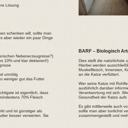
ere Lösung.
n schenken will, sollte man
 es aber wieder ein paar Dinge
BARF – Biologisch Art
tierischen Nebenerzeugnisse?)
ns 10% und klar deklariert!)
Dies stellt die natürlichste
gnisse
Hierbei werden ausschließl
Muskelfleisch, Innereien, 
ist unnötig
an die Katze verfüttert.
to weniger gut das Futter
Wer seine Katze mit Rohfle
ausführlich darüber informi
htigste ist eigentlich, dass
Verantwortung mit sich. Wer 
 mindestens 70% Fleisch
Gesundheit der Katze aufs 
Es gibt mittlerweile auch vo
kt und ist günstiger als
sollte man aber tunlichst v
utter besser verwerten. Sie
zusammengestellt und mehr 