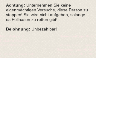
Achtung:
Unternehmen Sie keine
eigenmächtigen Versuche, diese Person zu
stoppen! Sie wird nicht aufgeben, solange
es Fellnasen zu retten gibt!
Belohnung:
Unbezahlbar!
Misfit-Cats e. V.
Gemeinnütziger Verein
Gleiwitzer Straße 2a
33605 Bielefeld
Vereinsregister: Bielefeld
Registernummer: VR 4642
1. Vorstand: Karen Holdt
Registereintrag:
26.09.2019
2. Vorstand: Jessica Neurode
Konten
Deutsche Skatbank
IBAN: DE65
8306 5408 0004 1762
78
BIC: GENODEF1SLR
Paypal:
misfit-cats@outlook.de
Folgt uns !
© 2019 by Misfit-Cats e. V.