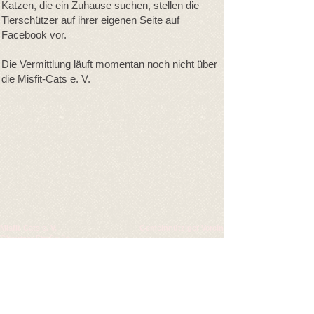
Katzen, die ein Zuhause suchen, stellen die
Tierschützer auf ihrer eigenen Seite auf
Facebook vor.
Die Vermittlung läuft momentan noch nicht über
die Misfit-Cats e. V.
Misfit-Cats e. V.
Gemeinnütziger Verein
Gleiwitzer Straße 2a
33605 Bielefeld
Vereinsregister: Bielefeld
Registernummer: VR 4642
1. Vorstand: Karen Holdt
Registereintrag:
26.09.2019
2. Vorstand: Jessica Neurode
Konten
Deutsche Skatbank