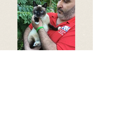
Misfit-Cats e. V.
Gemeinnütziger Verein
Gleiwitzer Straße 2a
33605 Bielefeld
Vereinsregister: Bielefeld
Registernummer: VR 4642
1. Vorstand: Karen Holdt
Registereintrag:
26.09.2019
2. Vorstand: Jessica Neurode
Konten
Deutsche Skatbank
IBAN: DE65
8306 5408 0004 1762
78
BIC: GENODEF1SLR