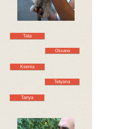
Tata
Oksana
Ksenia
Tetyana
Tanya